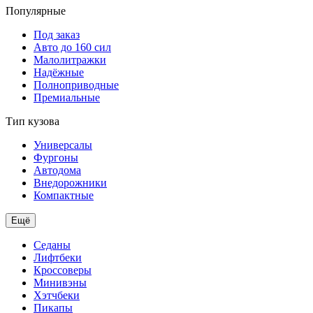
Популярные
Под заказ
Авто до 160 сил
Малолитражки
Надёжные
Полноприводные
Премиальные
Тип кузова
Универсалы
Фургоны
Автодома
Внедорожники
Компактные
Ещё
Седаны
Лифтбеки
Кроссоверы
Минивэны
Хэтчбеки
Пикапы