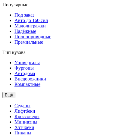
Популярные
Под заказ
Авто до 160 сил
Малолитражки
Надёжные
Полноприводные
Премиальные
Тип кузова
Универсалы
Фургоны
Автодома
Внедорожники
Компактные
Ещё
Седаны
Лифтбеки
Кроссоверы
Минивэны
Хэтчбеки
Пикапы