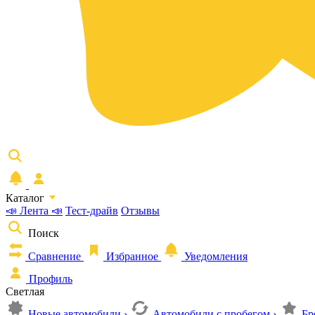
Каталог
📣 Лента 📣
Тест-драйв
Отзывы
Поиск
Сравнение
Избранное
Уведомления
Профиль
Светлая
Новые автомобили
›
Автомобили с пробегом
›
Бр