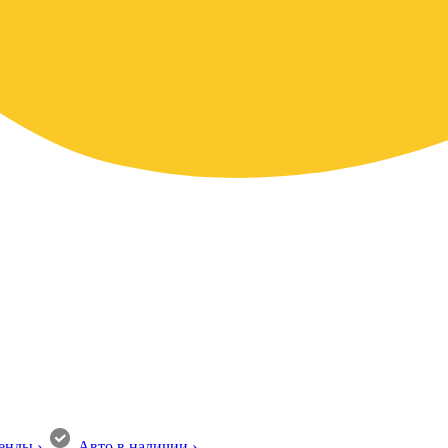
енды
›
Авто в наличии
›