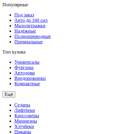
Популярные
Под заказ
Авто до 160 сил
Малолитражки
Надёжные
Полноприводные
Премиальные
Тип кузова
Универсалы
Фургоны
Автодома
Внедорожники
Компактные
Ещё
Седаны
Лифтбеки
Кроссоверы
Минивэны
Хэтчбеки
Пикапы