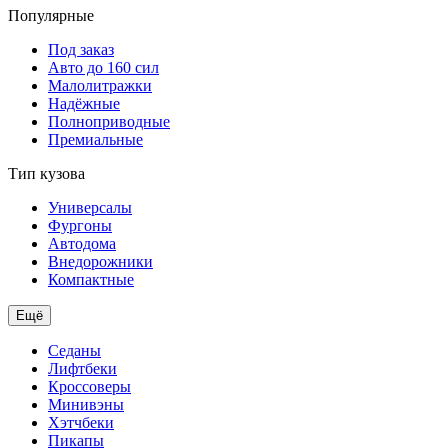
Популярные
Под заказ
Авто до 160 сил
Малолитражки
Надёжные
Полноприводные
Премиальные
Тип кузова
Универсалы
Фургоны
Автодома
Внедорожники
Компактные
Ещё
Седаны
Лифтбеки
Кроссоверы
Минивэны
Хэтчбеки
Пикапы