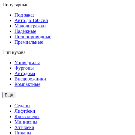
Популярные
Под заказ
Авто до 160 сил
Малолитражки
Надёжные
Полноприводные
Премиальные
Тип кузова
Универсалы
Фургоны
Автодома
Внедорожники
Компактные
Ещё
Седаны
Лифтбеки
Кроссоверы
Минивэны
Хэтчбеки
Пикапы