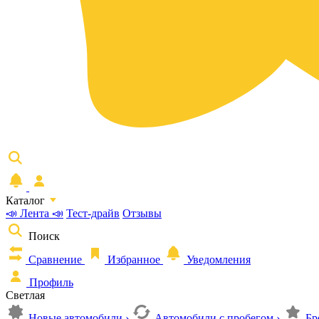
Каталог
📣 Лента 📣
Тест-драйв
Отзывы
Поиск
Сравнение
Избранное
Уведомления
Профиль
Светлая
Новые автомобили
›
Автомобили с пробегом
›
Бр