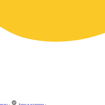
енды
›
Авто в наличии
›