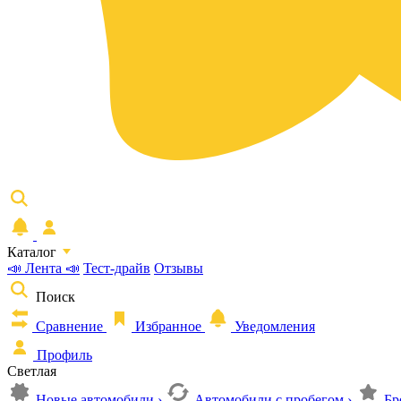
Каталог
📣 Лента 📣
Тест-драйв
Отзывы
Поиск
Сравнение
Избранное
Уведомления
Профиль
Светлая
Новые автомобили
›
Автомобили с пробегом
›
Бр