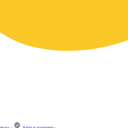
енды
›
Авто в наличии
›