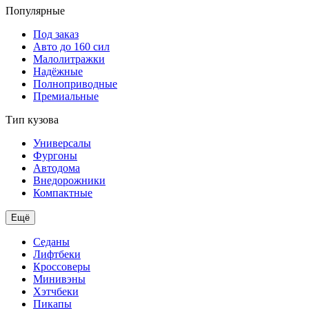
Популярные
Под заказ
Авто до 160 сил
Малолитражки
Надёжные
Полноприводные
Премиальные
Тип кузова
Универсалы
Фургоны
Автодома
Внедорожники
Компактные
Ещё
Седаны
Лифтбеки
Кроссоверы
Минивэны
Хэтчбеки
Пикапы