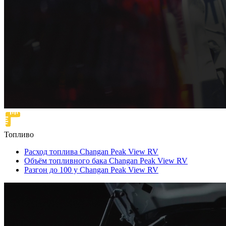
Топливо
Расход топлива Changan Peak View RV
Объём топливного бака Changan Peak View RV
Разгон до 100 у Changan Peak View RV