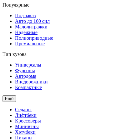
Популярные
Под заказ
Авто до 160 сил
Малолитражки
Надёжные
Полноприводные
Премиальные
Тип кузова
Универсалы
Фургоны
Автодома
Внедорожники
Компактные
Ещё
Седаны
Лифтбеки
Кроссоверы
Минивэны
Хэтчбеки
Пикапы