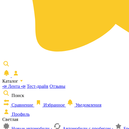
Каталог
📣 Лента 📣
Тест-драйв
Отзывы
Поиск
Сравнение
Избранное
Уведомления
Профиль
Светлая
Новые автомобили
›
Автомобили с пробегом
›
Бр