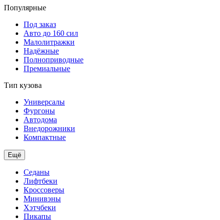
Популярные
Под заказ
Авто до 160 сил
Малолитражки
Надёжные
Полноприводные
Премиальные
Тип кузова
Универсалы
Фургоны
Автодома
Внедорожники
Компактные
Ещё
Седаны
Лифтбеки
Кроссоверы
Минивэны
Хэтчбеки
Пикапы