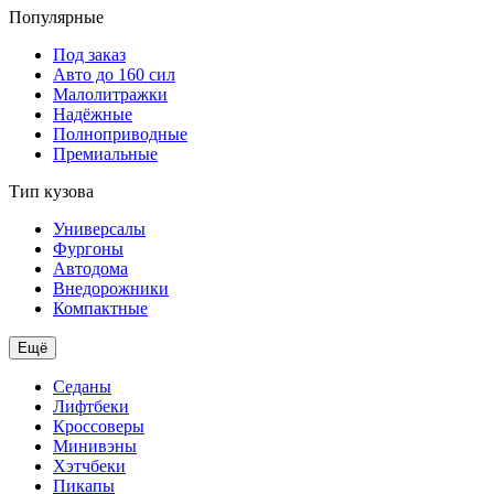
Популярные
Под заказ
Авто до 160 сил
Малолитражки
Надёжные
Полноприводные
Премиальные
Тип кузова
Универсалы
Фургоны
Автодома
Внедорожники
Компактные
Ещё
Седаны
Лифтбеки
Кроссоверы
Минивэны
Хэтчбеки
Пикапы