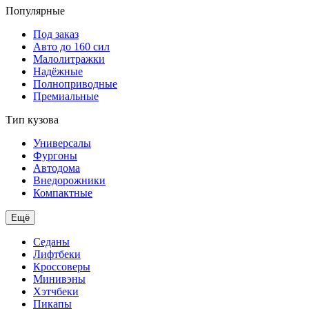
Популярные
Под заказ
Авто до 160 сил
Малолитражки
Надёжные
Полноприводные
Премиальные
Тип кузова
Универсалы
Фургоны
Автодома
Внедорожники
Компактные
Ещё
Седаны
Лифтбеки
Кроссоверы
Минивэны
Хэтчбеки
Пикапы