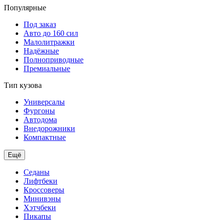
Популярные
Под заказ
Авто до 160 сил
Малолитражки
Надёжные
Полноприводные
Премиальные
Тип кузова
Универсалы
Фургоны
Автодома
Внедорожники
Компактные
Ещё
Седаны
Лифтбеки
Кроссоверы
Минивэны
Хэтчбеки
Пикапы