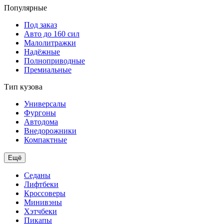
Популярные
Под заказ
Авто до 160 сил
Малолитражки
Надёжные
Полноприводные
Премиальные
Тип кузова
Универсалы
Фургоны
Автодома
Внедорожники
Компактные
Ещё
Седаны
Лифтбеки
Кроссоверы
Минивэны
Хэтчбеки
Пикапы