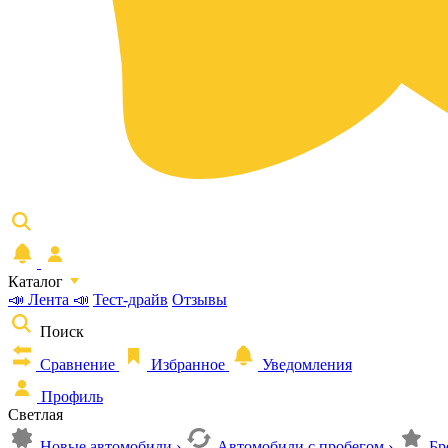
Каталог
📣 Лента 📣
Тест-драйв
Отзывы
Поиск
Сравнение
Избранное
Уведомления
Профиль
Светлая
Новые автомобили
›
Автомобили с пробегом
›
Бр