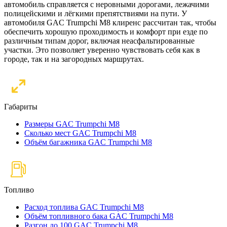
автомобиль справляется с неровными дорогами, лежачими
полицейскими и лёгкими препятствиями на пути. У
автомобиля GAC Trumpchi M8 клиренс рассчитан так, чтобы
обеспечить хорошую проходимость и комфорт при езде по
различным типам дорог, включая неасфальтированные
участки. Это позволяет уверенно чувствовать себя как в
городе, так и на загородных маршрутах.
Габариты
Размеры GAC Trumpchi M8
Сколько мест GAC Trumpchi M8
Объём багажника GAC Trumpchi M8
Топливо
Расход топлива GAC Trumpchi M8
Объём топливного бака GAC Trumpchi M8
Разгон до 100 GAC Trumpchi M8