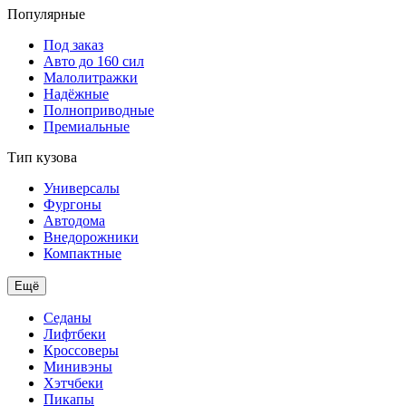
Популярные
Под заказ
Авто до 160 сил
Малолитражки
Надёжные
Полноприводные
Премиальные
Тип кузова
Универсалы
Фургоны
Автодома
Внедорожники
Компактные
Ещё
Седаны
Лифтбеки
Кроссоверы
Минивэны
Хэтчбеки
Пикапы