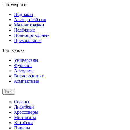
Популярные
Под заказ
Авто до 160 сил
Малолитражки
Надёжные
Полноприводные
Премиальные
Тип кузова
Универсалы
Фургоны
Автодома
Внедорожники
Компактные
Ещё
Седаны
Лифтбеки
Кроссоверы
Минивэны
Хэтчбеки
Пикапы