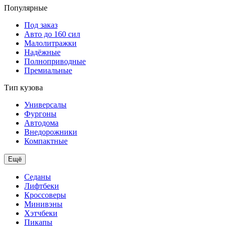
Популярные
Под заказ
Авто до 160 сил
Малолитражки
Надёжные
Полноприводные
Премиальные
Тип кузова
Универсалы
Фургоны
Автодома
Внедорожники
Компактные
Ещё
Седаны
Лифтбеки
Кроссоверы
Минивэны
Хэтчбеки
Пикапы