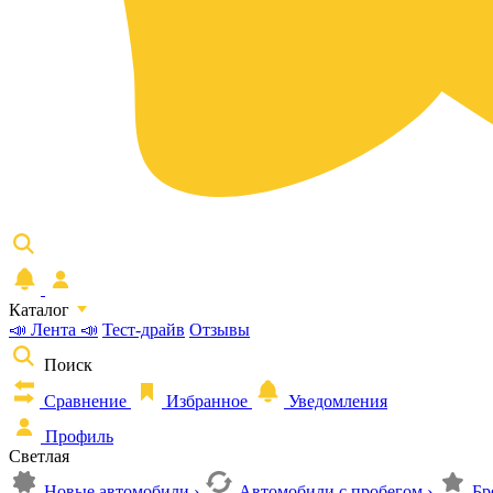
Каталог
📣 Лента 📣
Тест-драйв
Отзывы
Поиск
Сравнение
Избранное
Уведомления
Профиль
Светлая
Новые автомобили
›
Автомобили с пробегом
›
Бр