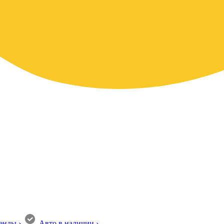
енды
›
Авто в наличии
›