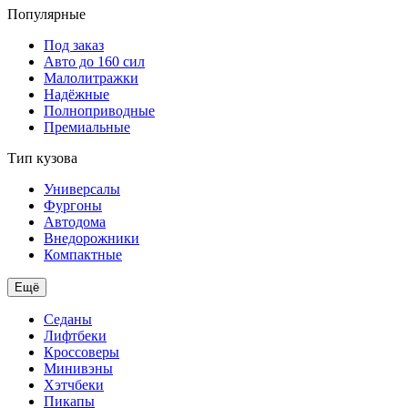
Популярные
Под заказ
Авто до 160 сил
Малолитражки
Надёжные
Полноприводные
Премиальные
Тип кузова
Универсалы
Фургоны
Автодома
Внедорожники
Компактные
Ещё
Седаны
Лифтбеки
Кроссоверы
Минивэны
Хэтчбеки
Пикапы