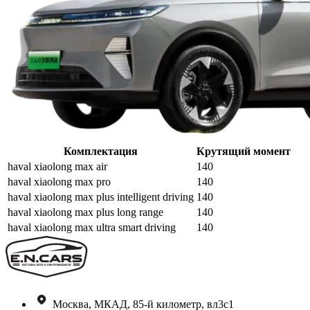
Комплектация
Крутящий момент
haval xiaolong max air
140
haval xiaolong max pro
140
haval xiaolong max plus intelligent driving
140
haval xiaolong max plus long range
140
haval xiaolong max ultra smart driving
140
Москва, МКАД, 85-й километр, вл3с1