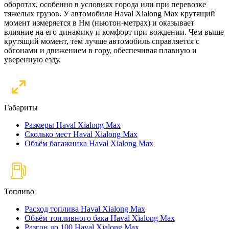
оборотах, особенно в условиях города или при перевозке
тяжелых грузов. У автомобиля Haval Xialong Max крутящий
момент измеряется в Нм (ньютон-метрах) и оказывает
влияние на его динамику и комфорт при вождении. Чем выше
крутящий момент, тем лучше автомобиль справляется с
обгонами и движением в гору, обеспечивая плавную и
уверенную езду.
Габариты
Размеры Haval Xialong Max
Сколько мест Haval Xialong Max
Объём багажника Haval Xialong Max
Топливо
Расход топлива Haval Xialong Max
Объём топливного бака Haval Xialong Max
Разгон до 100 Haval Xialong Max