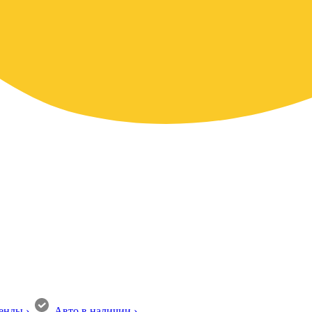
енды
›
Авто в наличии
›