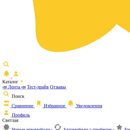
Каталог
📣 Лента 📣
Тест-драйв
Отзывы
Поиск
Сравнение
Избранное
Уведомления
Профиль
Светлая
Новые автомобили
›
Автомобили с пробегом
›
Бр