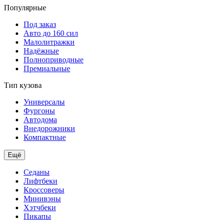
Популярные
Под заказ
Авто до 160 сил
Малолитражки
Надёжные
Полноприводные
Премиальные
Тип кузова
Универсалы
Фургоны
Автодома
Внедорожники
Компактные
Ещё
Седаны
Лифтбеки
Кроссоверы
Минивэны
Хэтчбеки
Пикапы