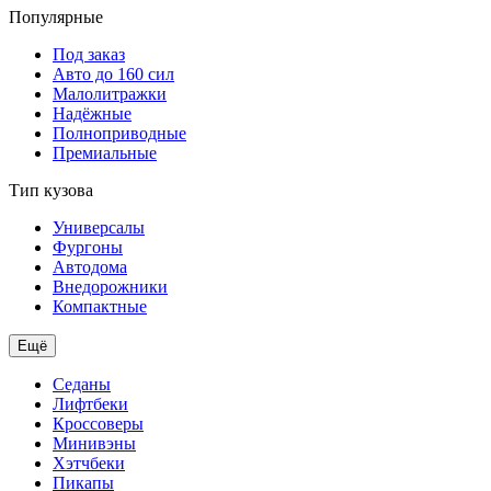
Популярные
Под заказ
Авто до 160 сил
Малолитражки
Надёжные
Полноприводные
Премиальные
Тип кузова
Универсалы
Фургоны
Автодома
Внедорожники
Компактные
Ещё
Седаны
Лифтбеки
Кроссоверы
Минивэны
Хэтчбеки
Пикапы