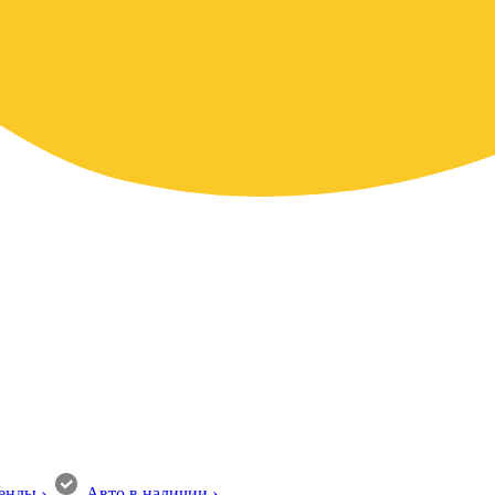
енды
›
Авто в наличии
›