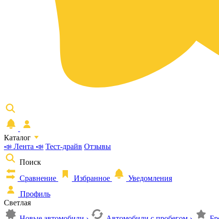
Каталог
📣 Лента 📣
Тест-драйв
Отзывы
Поиск
Сравнение
Избранное
Уведомления
Профиль
Светлая
Новые автомобили
›
Автомобили с пробегом
›
Бр