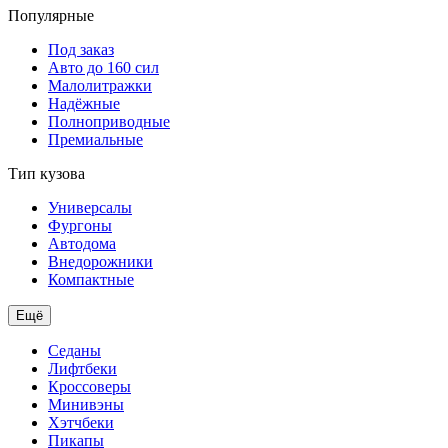
Популярные
Под заказ
Авто до 160 сил
Малолитражки
Надёжные
Полноприводные
Премиальные
Тип кузова
Универсалы
Фургоны
Автодома
Внедорожники
Компактные
Ещё
Седаны
Лифтбеки
Кроссоверы
Минивэны
Хэтчбеки
Пикапы