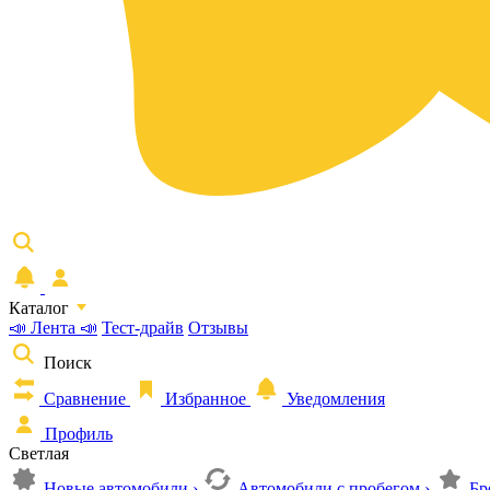
Каталог
📣 Лента 📣
Тест-драйв
Отзывы
Поиск
Сравнение
Избранное
Уведомления
Профиль
Светлая
Новые автомобили
›
Автомобили с пробегом
›
Бр