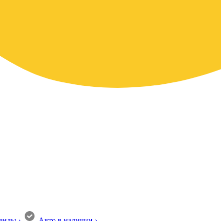
енды
›
Авто в наличии
›