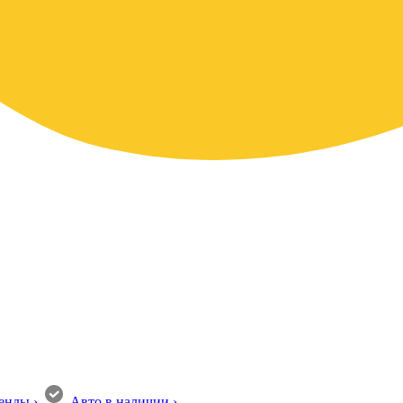
енды
›
Авто в наличии
›