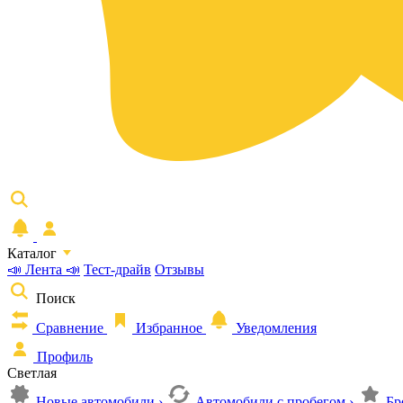
Каталог
📣 Лента 📣
Тест-драйв
Отзывы
Поиск
Сравнение
Избранное
Уведомления
Профиль
Светлая
Новые автомобили
›
Автомобили с пробегом
›
Бр