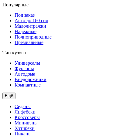
Популярные
Под заказ
Авто до 160 сил
Малолитражки
Надёжные
Полноприводные
Премиальные
Тип кузова
Универсалы
Фургоны
Автодома
Внедорожники
Компактные
Ещё
Седаны
Лифтбеки
Кроссоверы
Минивэны
Хэтчбеки
Пикапы