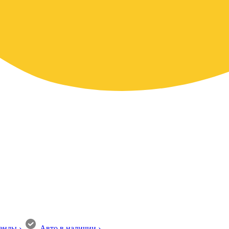
енды
›
Авто в наличии
›