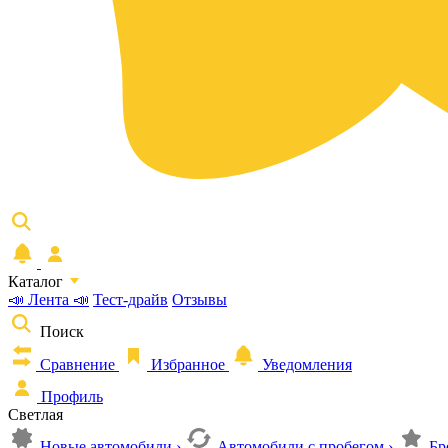
Каталог
📣 Лента 📣
Тест-драйв
Отзывы
Поиск
Сравнение
Избранное
Уведомления
Профиль
Светлая
Новые автомобили
›
Автомобили с пробегом
›
Бр