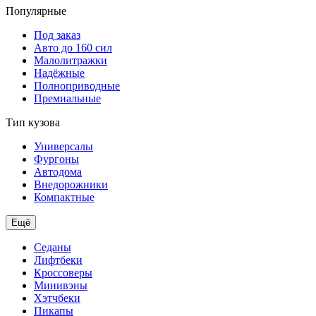
Популярные
Под заказ
Авто до 160 сил
Малолитражки
Надёжные
Полноприводные
Премиальные
Тип кузова
Универсалы
Фургоны
Автодома
Внедорожники
Компактные
Ещё
Седаны
Лифтбеки
Кроссоверы
Минивэны
Хэтчбеки
Пикапы