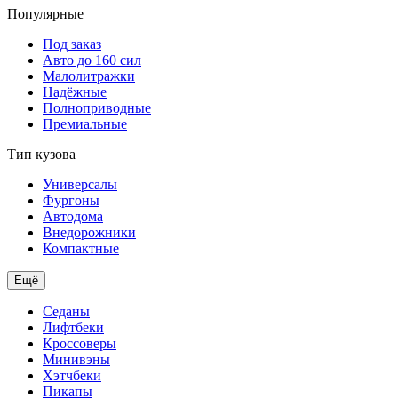
Популярные
Под заказ
Авто до 160 сил
Малолитражки
Надёжные
Полноприводные
Премиальные
Тип кузова
Универсалы
Фургоны
Автодома
Внедорожники
Компактные
Ещё
Седаны
Лифтбеки
Кроссоверы
Минивэны
Хэтчбеки
Пикапы