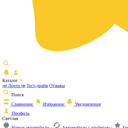
Каталог
📣 Лента 📣
Тест-драйв
Отзывы
Поиск
Сравнение
Избранное
Уведомления
Профиль
Светлая
Новые автомобили
›
Автомобили с пробегом
›
Бр