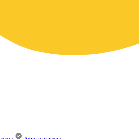
енды
›
Авто в наличии
›