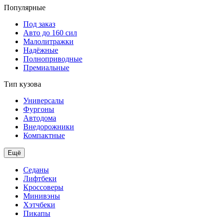
Популярные
Под заказ
Авто до 160 сил
Малолитражки
Надёжные
Полноприводные
Премиальные
Тип кузова
Универсалы
Фургоны
Автодома
Внедорожники
Компактные
Ещё
Седаны
Лифтбеки
Кроссоверы
Минивэны
Хэтчбеки
Пикапы