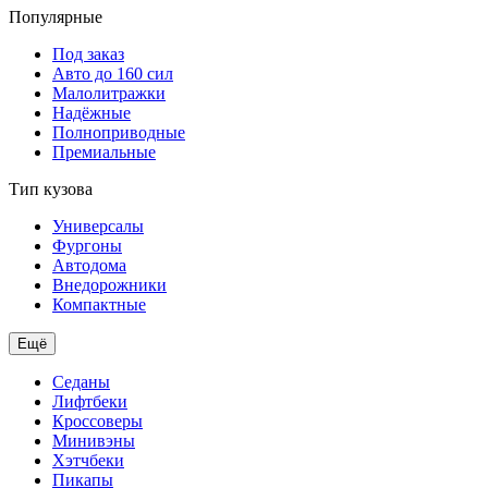
Популярные
Под заказ
Авто до 160 сил
Малолитражки
Надёжные
Полноприводные
Премиальные
Тип кузова
Универсалы
Фургоны
Автодома
Внедорожники
Компактные
Ещё
Седаны
Лифтбеки
Кроссоверы
Минивэны
Хэтчбеки
Пикапы