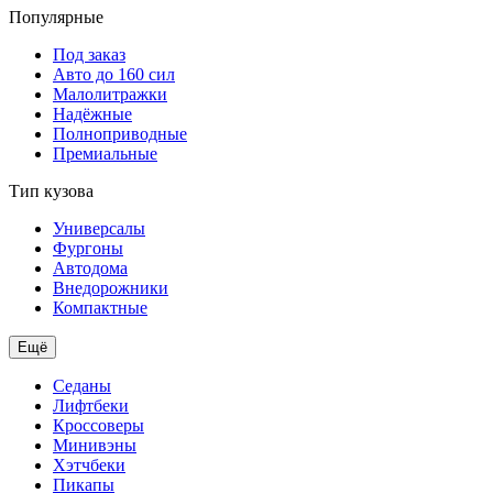
Популярные
Под заказ
Авто до 160 сил
Малолитражки
Надёжные
Полноприводные
Премиальные
Тип кузова
Универсалы
Фургоны
Автодома
Внедорожники
Компактные
Ещё
Седаны
Лифтбеки
Кроссоверы
Минивэны
Хэтчбеки
Пикапы