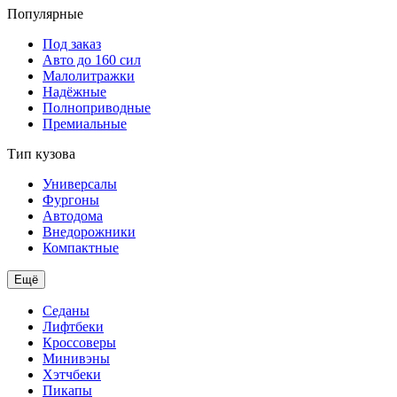
Популярные
Под заказ
Авто до 160 сил
Малолитражки
Надёжные
Полноприводные
Премиальные
Тип кузова
Универсалы
Фургоны
Автодома
Внедорожники
Компактные
Ещё
Седаны
Лифтбеки
Кроссоверы
Минивэны
Хэтчбеки
Пикапы