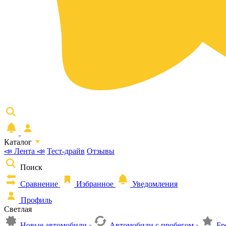
Каталог
📣 Лента 📣
Тест-драйв
Отзывы
Поиск
Сравнение
Избранное
Уведомления
Профиль
Светлая
Новые автомобили
›
Автомобили с пробегом
›
Бр