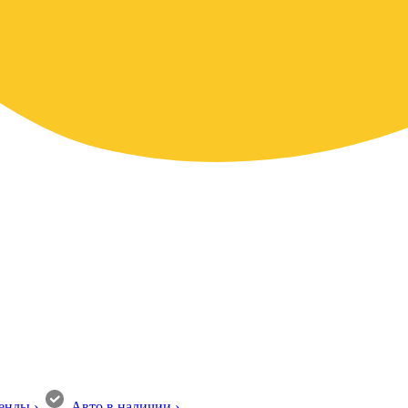
енды
›
Авто в наличии
›