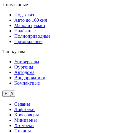
Популярные
Под заказ
Авто до 160 сил
Малолитражки
Надёжные
Полноприводные
Премиальные
Тип кузова
Универсалы
Фургоны
Автодома
Внедорожники
Компактные
Ещё
Седаны
Лифтбеки
Кроссоверы
Минивэны
Хэтчбеки
Пикапы