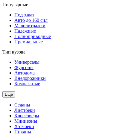
Популярные
Под заказ
Авто до 160 сил
Малолитражки
Надёжные
Полноприводные
Премиальные
Тип кузова
Универсалы
Фургоны
Автодома
Внедорожники
Компактные
Ещё
Седаны
Лифтбеки
Кроссоверы
Минивэны
Хэтчбеки
Пикапы