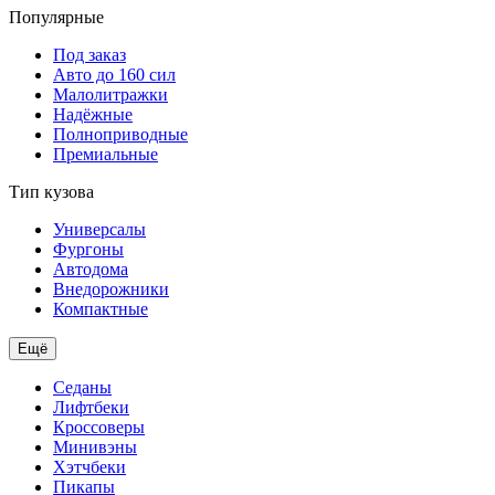
Популярные
Под заказ
Авто до 160 сил
Малолитражки
Надёжные
Полноприводные
Премиальные
Тип кузова
Универсалы
Фургоны
Автодома
Внедорожники
Компактные
Ещё
Седаны
Лифтбеки
Кроссоверы
Минивэны
Хэтчбеки
Пикапы