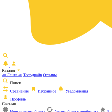
Каталог
📣 Лента 📣
Тест-драйв
Отзывы
Поиск
Сравнение
Избранное
Уведомления
Профиль
Светлая
Новые автомобили
›
Автомобили с пробегом
›
Бр