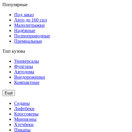
Популярные
Под заказ
Авто до 160 сил
Малолитражки
Надёжные
Полноприводные
Премиальные
Тип кузова
Универсалы
Фургоны
Автодома
Внедорожники
Компактные
Ещё
Седаны
Лифтбеки
Кроссоверы
Минивэны
Хэтчбеки
Пикапы