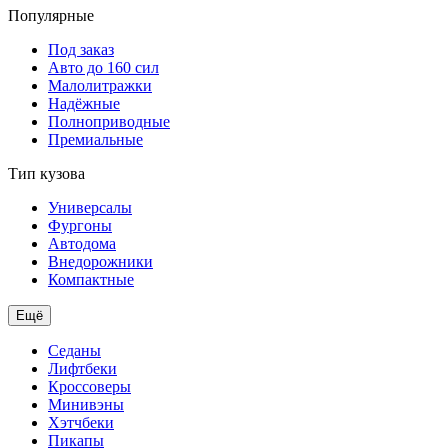
Популярные
Под заказ
Авто до 160 сил
Малолитражки
Надёжные
Полноприводные
Премиальные
Тип кузова
Универсалы
Фургоны
Автодома
Внедорожники
Компактные
Ещё
Седаны
Лифтбеки
Кроссоверы
Минивэны
Хэтчбеки
Пикапы