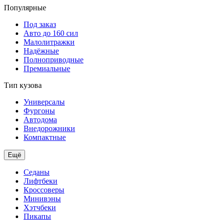
Популярные
Под заказ
Авто до 160 сил
Малолитражки
Надёжные
Полноприводные
Премиальные
Тип кузова
Универсалы
Фургоны
Автодома
Внедорожники
Компактные
Ещё
Седаны
Лифтбеки
Кроссоверы
Минивэны
Хэтчбеки
Пикапы