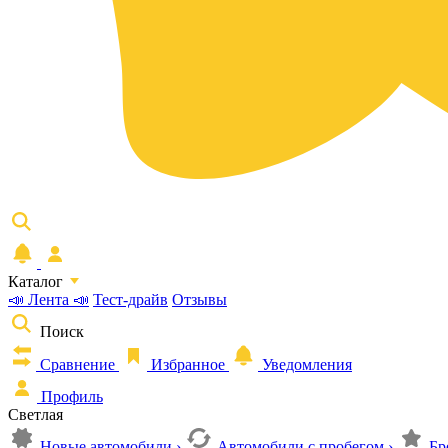
Каталог
📣 Лента 📣
Тест-драйв
Отзывы
Поиск
Сравнение
Избранное
Уведомления
Профиль
Светлая
Новые автомобили
›
Автомобили с пробегом
›
Бр