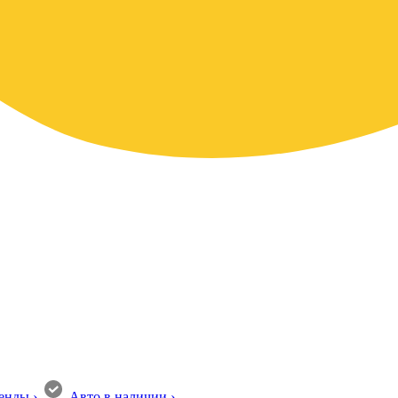
енды
›
Авто в наличии
›