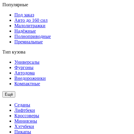
Популярные
Под заказ
Авто до 160 сил
Малолитражки
Надёжные
Полноприводные
Премиальные
Тип кузова
Универсалы
Фургоны
Автодома
Внедорожники
Компактные
Ещё
Седаны
Лифтбеки
Кроссоверы
Минивэны
Хэтчбеки
Пикапы