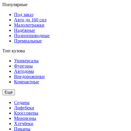
Популярные
Под заказ
Авто до 160 сил
Малолитражки
Надёжные
Полноприводные
Премиальные
Тип кузова
Универсалы
Фургоны
Автодома
Внедорожники
Компактные
Ещё
Седаны
Лифтбеки
Кроссоверы
Минивэны
Хэтчбеки
Пикапы