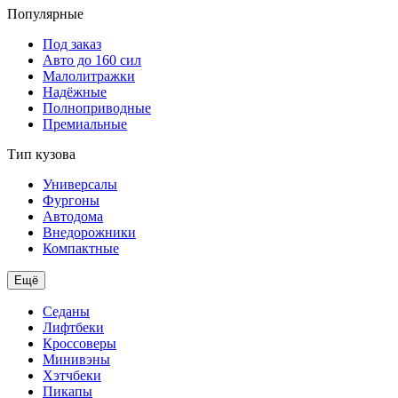
Популярные
Под заказ
Авто до 160 сил
Малолитражки
Надёжные
Полноприводные
Премиальные
Тип кузова
Универсалы
Фургоны
Автодома
Внедорожники
Компактные
Ещё
Седаны
Лифтбеки
Кроссоверы
Минивэны
Хэтчбеки
Пикапы